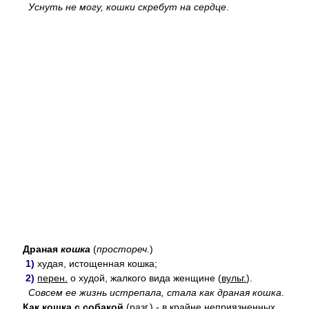
Уснуть не могу, кошки скребут на сердце
.
Драная
кошка
(
простореч
.)
1)
худая, истощенная кошка;
2)
перен.
о худой, жалкого вида женщине (
вульг.
).
Совсем ее жизнь истрепала, стала как драная кошка
.
Как кошка с собакой
(
разг.
) - в крайне неприязненных