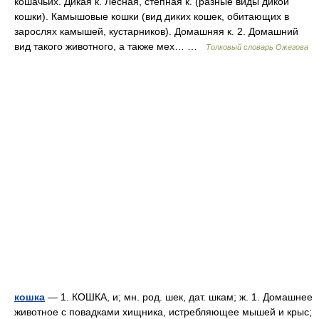
кошачьих. Дикая к. Лесная, степная к. (разные виды дикой
кошки). Камышовые кошки (вид диких кошек, обитающих в
зарослях камышей, кустарников). Домашняя к. 2. Домашний
вид такого животного, а также мех… …
Толковый словарь Ожегова
кошка
— 1. КОШКА, и; мн. род. шек, дат. шкам; ж. 1. Домашнее
животное с повадками хищника, истребляющее мышей и крыс;