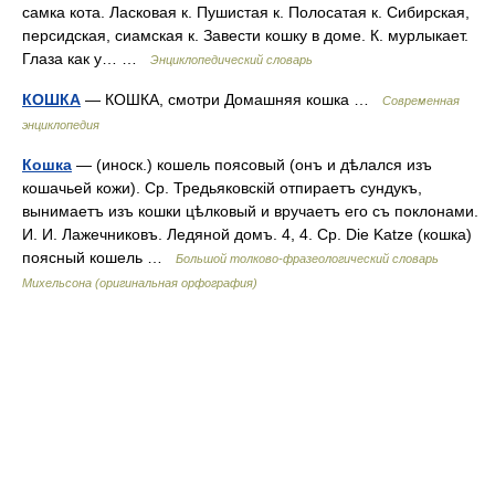
самка кота. Ласковая к. Пушистая к. Полосатая к. Сибирская,
персидская, сиамская к. Завести кошку в доме. К. мурлыкает.
Глаза как у… …
Энциклопедический словарь
КОШКА
— КОШКА, смотри Домашняя кошка …
Современная
энциклопедия
Кошка
— (иноск.) кошель поясовый (онъ и дѣлался изъ
кошачьей кожи). Ср. Тредьяковскій отпираетъ сундукъ,
вынимаетъ изъ кошки цѣлковый и вручаетъ его съ поклонами.
И. И. Лажечниковъ. Ледяной домъ. 4, 4. Ср. Die Katze (кошка)
поясный кошель …
Большой толково-фразеологический словарь
Михельсона (оригинальная орфография)