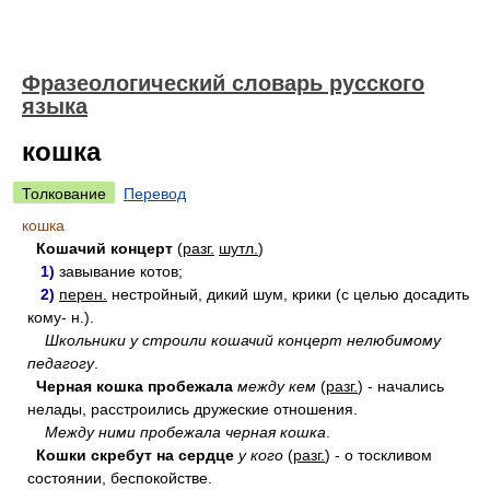
Фразеологический словарь русского
языка
кошка
Толкование
Перевод
кошка
Кошачий концерт
(
разг.
шутл.
)
1)
завывание котов;
2)
перен.
нестройный, дикий шум, крики (с целью досадить
кому- н.).
Школьники у строили кошачий концерт нелюбимому
педагогу
.
Черная кошка пробежала
между кем
(
разг.
) - начались
нелады, расстроились дружеские отношения.
Между ними пробежала черная кошка
.
Кошки скребут на сердце
у кого
(
разг.
) - о тоскливом
состоянии, беспокойстве.