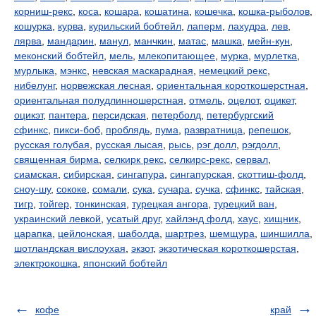
корниш-рекс
,
коса
,
кошара
,
кошатина
,
кошечка
,
кошка-рыболов
,
кошурка
,
курва
,
курильский бобтейл
,
лаперм
,
лахудра
,
лев
,
лярва
,
мандарин
,
манул
,
манчкин
,
матас
,
машка
,
мейн-кун
,
меконский бобтейл
,
мель
,
млекопитающее
,
мурка
,
мурлетка
,
мурлыка
,
мэнкс
,
невская маскарадная
,
немецкий рекс
,
нибелунг
,
норвежская лесная
,
ориентальная короткошерстная
,
ориентальная полудлинношерстная
,
отмель
,
оцелот
,
оцикет
,
оцикэт
,
пантера
,
персидская
,
петерболд
,
петербургский
сфинкс
,
пикси-боб
,
проблядь
,
пума
,
развратница
,
репешок
,
русская голубая
,
русская лысая
,
рысь
,
рэг долл
,
рэгдолл
,
священная бирма
,
селкирк рекс
,
селкирс-рекс
,
сервал
,
сиамская
,
сибирская
,
сингапура
,
сингапурская
,
скоттиш-фолд
,
сноу-шу
,
сококе
,
сомали
,
сука
,
сучара
,
сучка
,
сфинкс
,
тайская
,
тигр
,
тойгер
,
тонкинская
,
турецкая ангора
,
турецкий ван
,
украинский левкой
,
усатый друг
,
хайлэнд фолд
,
хаус
,
хищник
,
царапка
,
цейлонская
,
шаболда
,
шартрез
,
шемщура
,
шиншилла
,
шотландская вислоухая
,
экзот
,
экзотическая короткошерстая
,
электрокошка
,
японский бобтейл
кофе
край