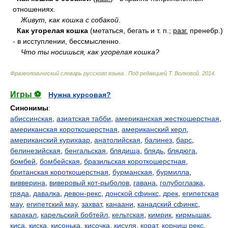
отношениях.
Живут, как кошка с собакой
.
Как угорелая кошка
(метаться, бегать и т. п.;
разг.
пренебр.)
- в исступлении, бессмысленно.
Что ты носишься, как угорелая кошка?
Фразеологический словарь русского языка
.
Под редакцией Т. Волковой
.
2014
.
Игры ⚽
Нужна курсовая?
Синонимы
:
абиссинская
,
азиатская табби
,
американская жесткошерстная
,
американская короткошерстная
,
американский керл
,
американский курихаар
,
анатолийская
,
балинез
,
барс
,
белинезийская
,
бенгальская
,
блядища
,
блядь
,
блядюга
,
бомбей
,
бомбейская
,
бразильская короткошерстная
,
британская короткошерстная
,
бурманская
,
бурмилла
,
вивверина
,
виверовый кот-рыболов
,
гавана
,
голубоглазка
,
гряда
,
давалка
,
девон-рекс
,
донской сфинкс
,
дрек
,
египетская
мау
,
египетский мау
,
захват
,
канаани
,
канадский сфинкс
,
каракал
,
карельский бобтейл
,
кельтская
,
кимрик
,
кирмышак
,
киса
,
киска
,
кисонька
,
кисочка
,
кисуля
,
корат
,
корниш рекс
,