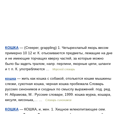
КОШКА
— (Creeper, grappling) 1. Четырехлапый якорь весом
примерно 10 12 кг. К. отыскиваются предметы, лежащие на дне
и не имеющие торчащих кверху частей, за которые можно
было бы задеть тралом, напр. перлини, якорные цепи, шланги
и т. п. К. употребляются …
Морской словарь
кошка
— жить как кошка с собакой, отольются кошке мышкины
слезки, сукотная кошка, черная кошка пробежала Словарь
русских синонимов и сходных по смыслу выражений. под. ред.
Н. Абрамова, М.: Русские словари, 1999. кошка мурка, кошара,
кисуля, кисонька,… …
Словарь синонимов
КОШКА
— КОШКА, и, жен. 1. Хищное млекопитающее сем.