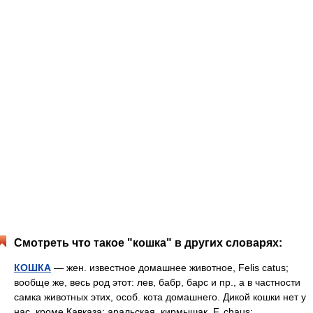
Смотреть что такое "кошка" в других словарях:
КОШКА
— жен. известное домашнее животное, Felis catus;
вообще же, весь род этот: лев, бабр, барс и пр., а в частности
самка животных этих, особ. кота домашнего. Дикой кошки нет у
нас, кроме Кавказа; аральская, кирмышак, F. chaus;